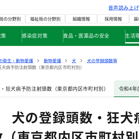
音声読み上
局の分野別
福祉局の分野別
組織情報
採用情報
届
政策
感染症対策
食品・医薬品の安全
生活
の衛生・動物愛護
動物愛護
犬
犬の登録頭数等
狂犬病予防注射頭数（東京都内区市町村別）
数・狂犬病予防注射頭数（東京都内区市町村別）
令和4
度 犬の登録頭数・狂犬
数（東京都内区市町村別