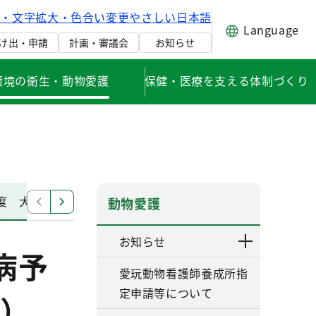
げ・文字拡大・色合い変更
やさしい日本語
Language
け出・申請
計画・審議会
お知らせ
環境の衛生・動物愛護
保健・医療を支える体制づくり
年度 犬の登録頭数・狂犬病予防注射頭数（東京都内区市町村
動物愛護
お知らせ
病予
愛玩動物看護師養成所指
定申請等について
）