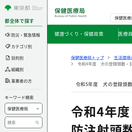
コンテンツにスキップ
保健医療
都全体で探す
健康づくり・保健政策
医療
防災・緊急情報
カテゴリ別
保健医療局トップ
生活環境
目的別
令和4年度 犬の登録頭数・
組織別
事業者の方
令和5年度 犬の登録頭
キーワード検索
令和4年
防注射頭