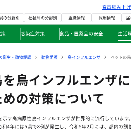
音声読み上
局の分野別
福祉局の分野別
組織情報
採用情報
届
政策
感染症対策
食品・医薬品の安全
生活
の衛生・動物愛護
動物愛護
鳥インフルエンザ
ペットの鳥
鳥を鳥インフルエンザに
ための対策について
を示す高病原性鳥インフルエンザが世界的に流行しています
和4年には5県で8例が発生し、令和5年2月には、都内の飼