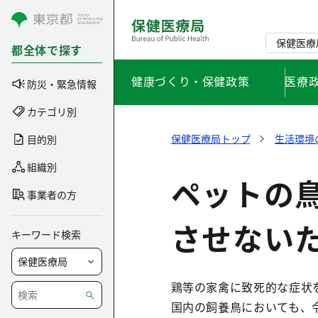
コンテンツにスキップ
保健医療
都全体で探す
健康づくり・保健政策
医療
防災・緊急情報
カテゴリ別
保健医療局トップ
生活環境
目的別
組織別
ペットの
事業者の方
させない
キーワード検索
鶏等の家禽に致死的な症状
国内の飼養鳥においても、令