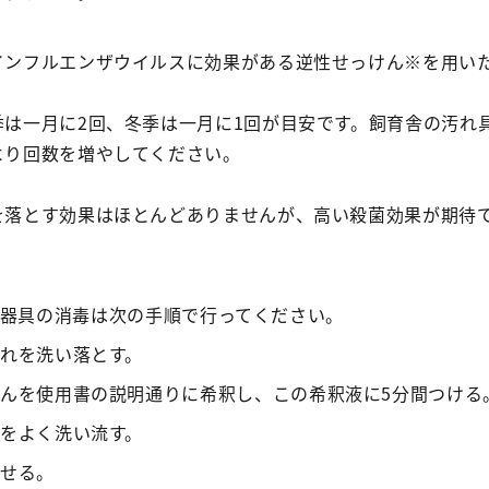
インフルエンザウイルスに効果がある逆性せっけん※を用い
季は一月に2回、冬季は一月に1回が目安です。飼育舎の汚れ
より回数を増やしてください。
を落とす効果はほとんどありませんが、高い殺菌効果が期待
器具の消毒は次の手順で行ってください。
汚れを洗い落とす。
けんを使用書の説明通りに希釈し、この希釈液に5分間つける
液をよく洗い流す。
させる。