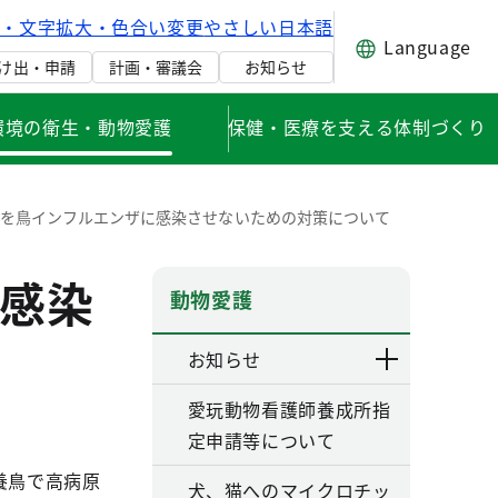
げ・文字拡大・色合い変更
やさしい日本語
Language
け出・申請
計画・審議会
お知らせ
環境の衛生・動物愛護
保健・医療を支える体制づくり
を鳥インフルエンザに感染させないための対策について
感染
動物愛護
お知らせ
愛玩動物看護師養成所指
定申請等について
。
養鳥で高病原
犬、猫へのマイクロチッ