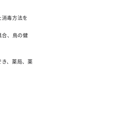
た消毒方法を
具合、鳥の健
でき、薬局、薬
。