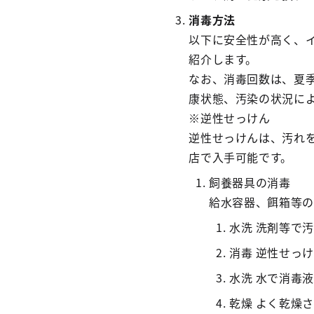
消毒方法
以下に安全性が高く、
紹介します。
なお、消毒回数は、夏
康状態、汚染の状況に
※逆性せっけん
逆性せっけんは、汚れ
店で入手可能です。
飼養器具の消毒
給水容器、餌箱等の
水洗 洗剤等で
消毒 逆性せっ
水洗 水で消毒
乾燥 よく乾燥