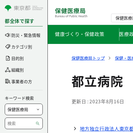
コンテンツにスキップ
保健医療
都全体で探す
健康づくり・保健政策
医療
防災・緊急情報
カテゴリ別
保健医療局トップ
保健・医
目的別
組織別
都立病院
事業者の方
キーワード検索
更新日
2023年8月16日
地方独立行政法人東京