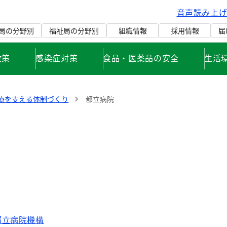
音声読み上
局の分野別
福祉局の分野別
組織情報
採用情報
届
政策
感染症対策
食品・医薬品の安全
生活
療を支える体制づくり
都立病院
都立病院機構