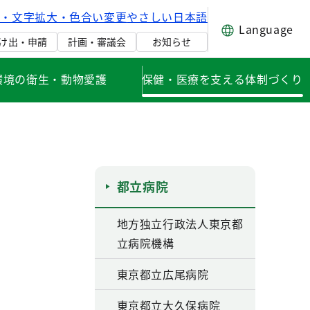
げ・文字拡大・色合い変更
やさしい日本語
Language
け出・申請
計画・審議会
お知らせ
環境の衛生・動物愛護
保健・医療を支える体制づくり
都立病院
地方独立行政法人東京都
立病院機構
東京都立広尾病院
東京都立大久保病院