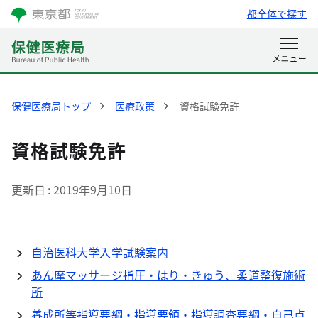
都全体で探す
保健医療局トップ
医療政策
資格試験免許
資格試験免許
更新日
2019年9月10日
自治医科大学入学試験案内
あん摩マッサージ指圧・はり・きゅう、柔道整復施術
所
養成所等指導要綱・指導要領・指導調査要綱・自己点