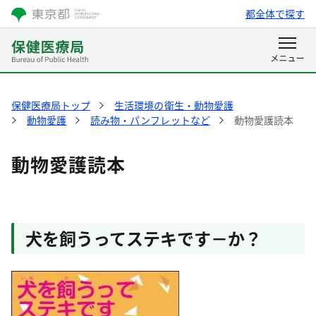
都全体で探す
保健医療局トップ
生活環境の衛生・動物愛護
動物愛護
読み物・パンフレットなど
動物愛護読本
動物愛護読本
犬を飼うってステキです－か？