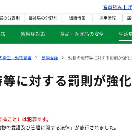
音声読み上
局の分野別
福祉局の分野別
組織情報
採用情報
届
政策
感染症対策
食品・医薬品の安全
生活
の衛生・動物愛護
動物愛護
動物の虐待等に対する罰則が強化
待等に対する罰則が強化
てること）は犯罪です。
「動物の愛護及び管理に関する法律」が施行されました。