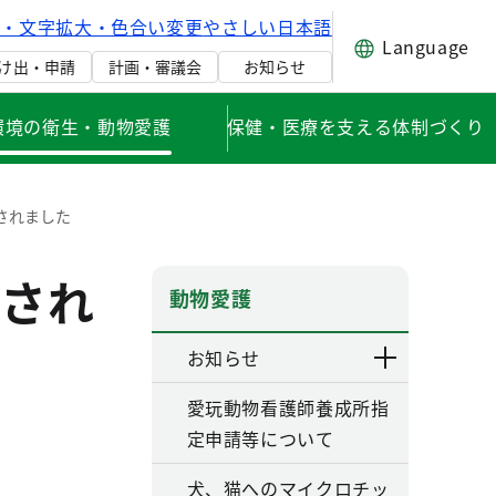
げ・文字拡大・色合い変更
やさしい日本語
Language
け出・申請
計画・審議会
お知らせ
環境の衛生・動物愛護
保健・医療を支える体制づくり
されました
され
動物愛護
お知らせ
愛玩動物看護師養成所指
定申請等について
犬、猫へのマイクロチッ