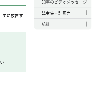
知事のビデオメッセージ
法令集・計画等
せずに放置す
。
統計
い