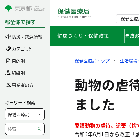
コンテンツにスキップ
保健医療
都全体で探す
健康づくり・保健政策
医療
防災・緊急情報
カテゴリ別
保健医療局トップ
生活環境
目的別
組織別
動物の虐
事業者の方
ました
キーワード検索
愛護動物の虐待、遺棄（捨
令和2年6月1日から改正