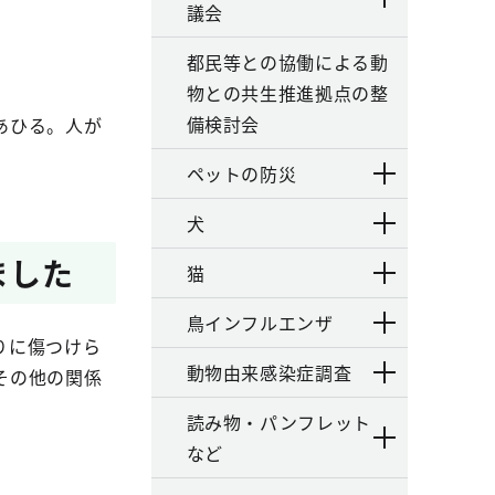
議会
都民等との協働による動
物との共生推進拠点の整
備検討会
あひる。人が
ペットの防災
犬
ました
猫
鳥インフルエンザ
りに傷つけら
動物由来感染症調査
その他の関係
読み物・パンフレット
など