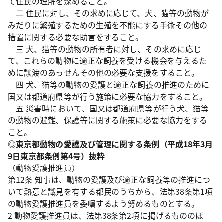
て住民の理解を深めること。
二 住民に対し、その求めに応じて、犬、猫等の動物が
みだりに繁殖するための生殖を不能にする手術その他の
措置に関する必要な助言をすること。
三 犬、猫等の動物の所有者に対し、その求めに応じ
て、これらの動物に適正な飼養を受ける機会を与えるた
めに譲渡のあっせんその他の必要な支援をすること。
四 犬、猫等の動物の愛護と適正な飼養の推進のために
国又は都道府県等が行う施策に必要な協力をすること。
五 災害時において、国又は都道府県等が行う犬、猫等
の動物の避難、保護等に関する施策に必要な協力をする
こと。
◎東京都動物の愛護及び管理に関する条例（平成18年3月
9日東京都条例第4号）抜粋
（動物愛護推進員）
第12条 知事は、動物の愛護及び適正な飼養等の推進につ
いて熱意と識見を有する都民のうちから、法第38条第1項
の動物愛護推進員を委嘱するよう努めるものとする。
2 動物愛護推進員は、法第38条第2項に掲げるもののほ