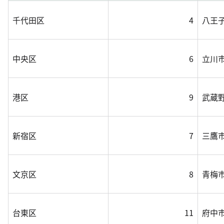
千代田区
4
八王
中央区
6
立川
港区
9
武蔵
新宿区
7
三鷹
文京区
8
青梅
台東区
11
府中