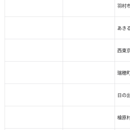
羽村
あき
西東
瑞穂
日の
檜原