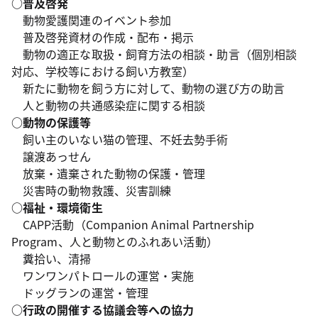
○普及啓発
動物愛護関連のイベント参加
普及啓発資材の作成・配布・掲示
動物の適正な取扱・飼育方法の相談・助言（個別相談
対応、学校等における飼い方教室）
新たに動物を飼う方に対して、動物の選び方の助言
人と動物の共通感染症に関する相談
○動物の保護等
飼い主のいない猫の管理、不妊去勢手術
譲渡あっせん
放棄・遺棄された動物の保護・管理
災害時の動物救護、災害訓練
○福祉・環境衛生
CAPP活動（Companion Animal Partnership
Program、人と動物とのふれあい活動）
糞拾い、清掃
ワンワンパトロールの運営・実施
ドッグランの運営・管理
○行政の開催する協議会等への協力