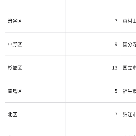
渋谷区
7
東村
中野区
9
国分
杉並区
13
国立
豊島区
5
福生
北区
7
狛江