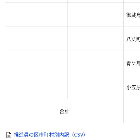
御蔵
八丈
青ケ
小笠
合計
推進員の区市町村別内訳（CSV）