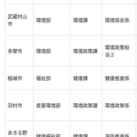
武蔵村山
環境部
環境課
環境保全係
市
環境政策担
多摩市
環境部
環境政策課
当２
稲城市
福祉部
健康課
健康推進係
羽村市
産業環境部
環境政策課
環境政策係
あきる野
健康福祉部
健康課
予防推進係