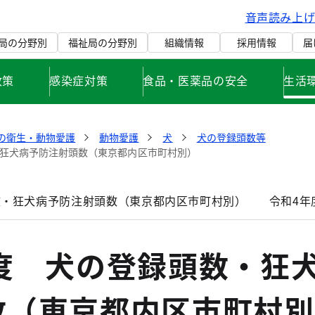
音声読み上
局の分野別
福祉局の分野別
組織情報
採用情報
届
政策
感染症対策
食品・医薬品の安全
生活
の衛生・動物愛護
動物愛護
犬
犬の登録頭数等
・狂犬病予防注射頭数（東京都内区市町村別）
数・狂犬病予防注射頭数（東京都内区市町村別）
令和4
年度 犬の登録頭数・狂
数（東京都内区市町村別