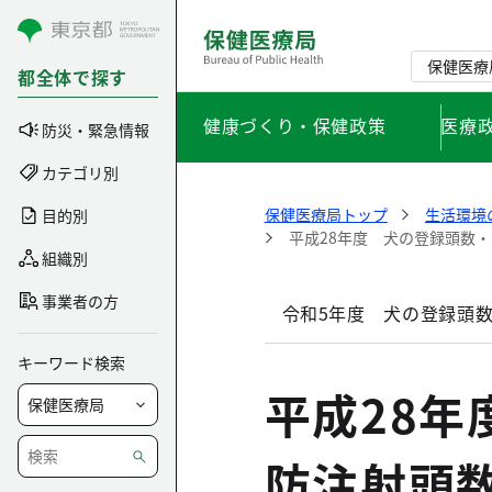
コンテンツにスキップ
保健医療
都全体で探す
健康づくり・保健政策
医療
防災・緊急情報
カテゴリ別
保健医療局トップ
生活環境
目的別
平成28年度 犬の登録頭数
組織別
事業者の方
令和5年度 犬の登録頭
キーワード検索
平成28
防注射頭