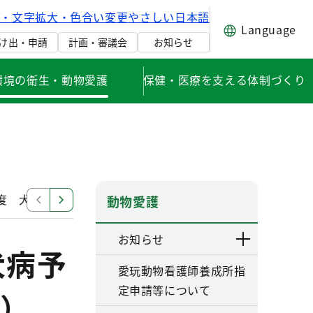
げ・文字拡大・色合い変更
やさしい日本語
Language
け出・申請
計画・審議会
お知らせ
環境の衛生・動物愛護
保健・医療を支える体制づくり
年度 犬の登録頭数・狂犬病予防注射頭数（東京都内区市町村
動物愛護
お知らせ
犬病予
愛玩動物看護師養成所指
定申請等について
）