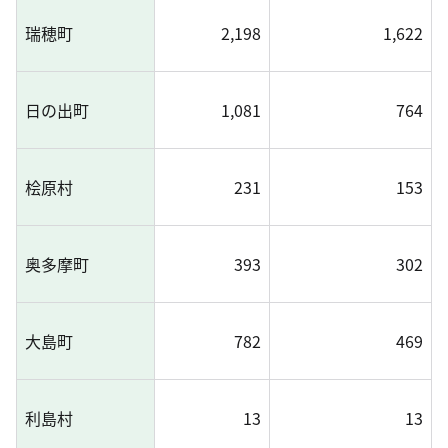
瑞穂町
2,198
1,622
日の出町
1,081
764
桧原村
231
153
奥多摩町
393
302
大島町
782
469
利島村
13
13