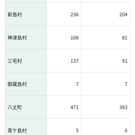
新島村
236
204
神津島村
108
81
三宅村
137
91
御蔵島村
7
7
八丈町
471
383
青ケ島村
5
6