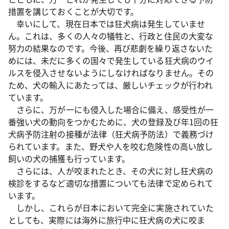
措置を講じておくことが大切です。
幸いにして、現在日本では狂犬病は発生していませ
ん。これは、多くの人々の犠牲と、行政と住民の大変な
努力の結果なのです。今後、再び悲劇を繰り返さないた
めには、未だに多くの国々で発生している狂犬病のウイ
ルスを侵入させないようにしなければなりません。その
ため、犬の輸入にあたっては、厳しいチェックが行われ
ています。
さらに、万が一にも侵入した場合に備え、感受性が一
番強い犬の動向をつかむために、犬の登録及び年1回の狂
犬病予防注射の接種が法律（狂犬病予防法）で義務づけ
られています。また、野犬や人を咬む危険性の高い放し
飼いの犬の捕獲も行っています。
さらには、人が咬まれたとき、その犬に対し狂犬病の
検診をするなど適切な措置についても法律で定められて
います。
しかし、これらが日本において完全に実施されていた
としても、実際には海外に旅行中に狂犬病の犬に咬ま