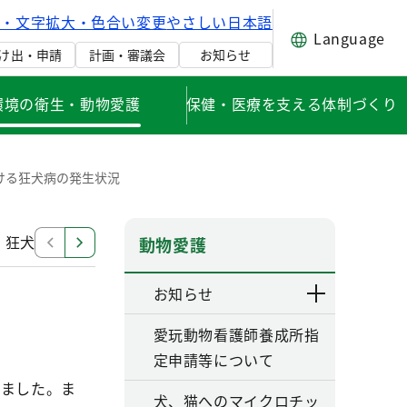
げ・文字拡大・色合い変更
やさしい日本語
Language
け出・申請
計画・審議会
お知らせ
環境の衛生・動物愛護
保健・医療を支える体制づくり
ける狂犬病の発生状況
狂犬病の防疫
狂犬病の予防注射
海外へ行かれる方
動物愛護
お知らせ
愛玩動物看護師養成所指
定申請等について
りました。ま
犬、猫へのマイクロチッ