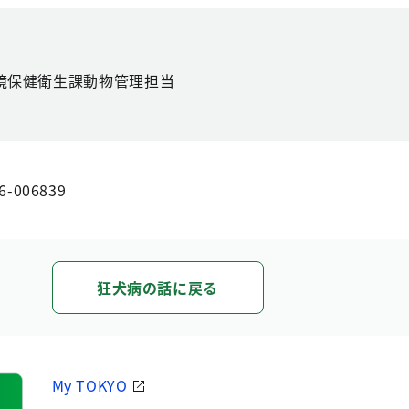
境保健衛生課動物管理担当
6-006839
狂犬病の話に戻る
My TOKYO