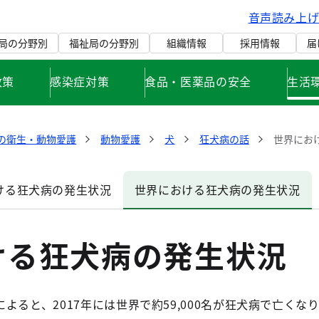
音声読み上
局の分野別
福祉局の分野別
組織情報
採用情報
届
政策
感染症対策
食品・医薬品の安全
生活
の衛生・動物愛護
動物愛護
犬
狂犬病の話
世界にお
ける狂犬病の発生状況
世界における狂犬病の発生状況
ける狂犬病の発生状況
ると、2017年には世界で約59,000名が狂犬病で亡くな