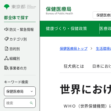
コンテンツにスキップ
保健医療
都全体で探す
健康づくり・保健政策
医療
防災・緊急情報
カテゴリ別
保健医療局トップ
生活環境
目的別
組織別
狂犬病とは
日本にお
事業者の方
キーワード検索
世界にお
ＷＨＯ（世界保健機関）によ