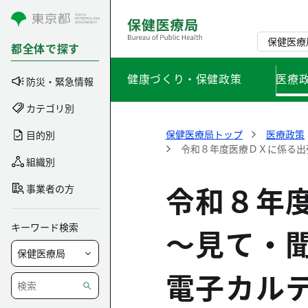
コンテンツにスキップ
保健医療
都全体で探す
健康づくり・保健政策
医療
防災・緊急情報
カテゴリ別
保健医療局トップ
医療政策
目的別
令和８年度医療ＤＸに係る出
組織別
令和８年
事業者の方
キーワード検索
～見て・
電子カル