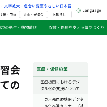
げ・文字拡大・色合い変更
やさしい日本語
Language
け出・申請
計画・審議会
お知らせ
環境の衛生・動物愛護
保健・医療を支える体制づくり
習会
医療・保健施策
ての
医療機関におけるデジ
タル化の支援について
東京都医療機関デジタ
ル化推進セミナー（基