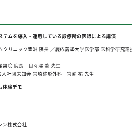
ステムを導入・運用している診療所の医師による講演
クリニック豊洲 院長 ／慶応義塾大学医学部 医科学研究連
院 院長 目々澤 肇 先生
知会 宮崎整形外科 宮崎 祐 先生
ム体験デモ
シン株式会社