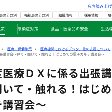
音声読み上
局の分野別
福祉局の分野別
組織情報
採用情報
届
政策
感染症対策
食品・医薬品の安全
生活
医療・保健施策
医療機関におけるデジタル化の支援について
張講習会～見て・聞いて・触れる！はじめての電子カルテ講習会～
度医療ＤＸに係る出張講
聞いて・触れる！はじめ
テ講習会～