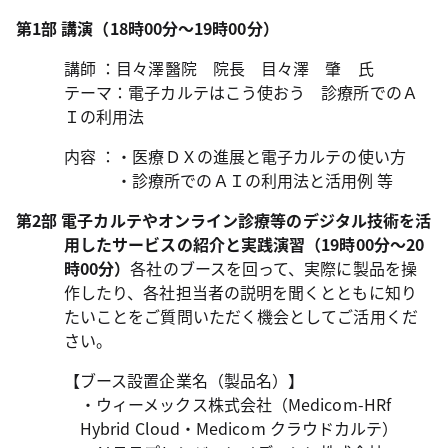
第1部 講演（18時00分～19時00分）
講師 ：目々澤醫院 院長 目々澤 肇 氏
テーマ：電子カルテはこう使おう 診療所でのＡ
Ｉの利用法
内容 ：・医療ＤＸの進展と電子カルテの使い方
・診療所でのＡＩの利用法と活用例 等
第2部 電子カルテやオンライン診療等のデジタル技術を活
用したサービスの紹介と実践演習（19時00分～20
時00分）
各社のブースを回って、実際に製品を操
作したり、各社担当者の説明を聞くとともに知り
たいことをご質問いただく機会としてご活用くだ
さい。
【ブース設置企業名（製品名）】
・ウィーメックス株式会社（Medicom-HRf
Hybrid Cloud・Medicom クラウドカルテ）