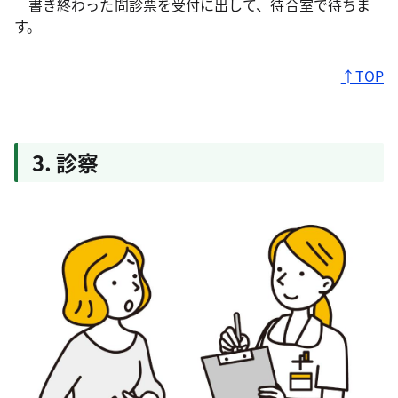
書き終わった問診票を受付に出して、待合室で待ちま
す。
↑TOP
3. 診察