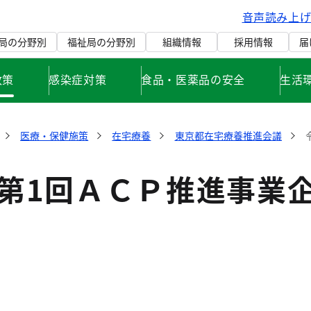
音声読み上
局の分野別
福祉局の分野別
組織情報
採用情報
届
政策
感染症対策
食品・医薬品の安全
生活
医療・保健施策
在宅療養
東京都在宅療養推進会議
度第1回ＡＣＰ推進事業