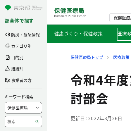
コンテンツにスキップ
保健医療
都全体で探す
健康づくり・保健政策
医療
防災・緊急情報
カテゴリ別
保健医療局トップ
医療政策
目的別
組織別
令和4年
事業者の方
討部会
キーワード検索
更新日
2022年8月26日