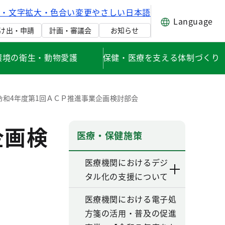
げ・文字拡大・色合い変更
やさしい日本語
Language
け出・申請
計画・審議会
お知らせ
環境の衛生・動物愛護
保健・医療を支える体制づくり
令和4年度第1回ＡＣＰ推進事業企画検討部会
企画検
医療・保健施策
医療機関におけるデジ
タル化の支援について
医療機関における電子処
方箋の活用・普及の促進