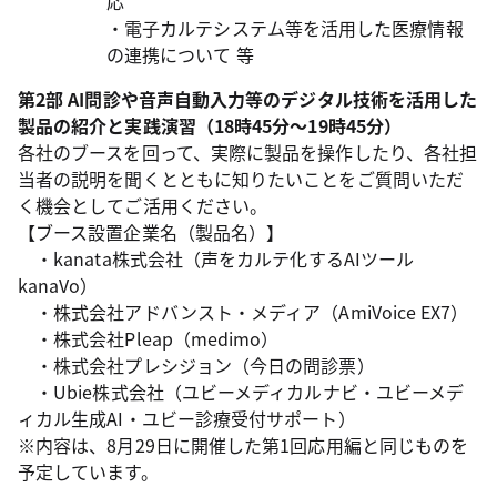
応
・電子カルテシステム等を活用した医療情報
の連携について 等
第2部 AI問診や音声自動入力等のデジタル技術を活用した
製品の紹介と実践演習（18時45分～19時45
分）
各社のブースを回って、実際に製品を操作したり、各社担
当者の説明を聞くとともに知りたいことをご質問いただ
く機会としてご活用ください。
【ブース設置企業名（製品名）】
・kanata株式会社（声をカルテ化するAIツール
kanaVo）
・株式会社アドバンスト・メディア（AmiVoice EX7）
・株式会社Pleap（medimo）
・株式会社プレシジョン（今日の問診票）
・Ubie株式会社（ユビーメディカルナビ・ユビーメデ
ィカル生成AI・ユビー診療受付サポート）
※内容は、8月29日に開催した第1回応用編と同じものを
予定しています。