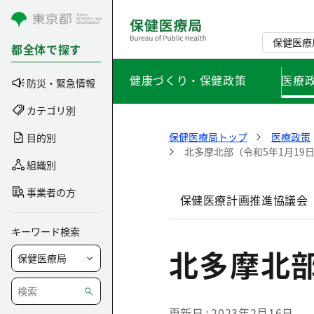
コンテンツにスキップ
保健医療
都全体で探す
健康づくり・保健政策
医療
防災・緊急情報
カテゴリ別
保健医療局トップ
医療政策
目的別
北多摩北部（令和5年1月19
組織別
事業者の方
保健医療計画推進協議会
キーワード検索
北多摩北部
更新日
2023年2月16日