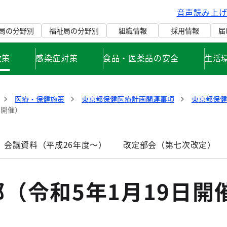
音声読み上
局の分野別
福祉局の分野別
組織情報
採用情報
届
政策
感染症対策
食品・医薬品の安全
生活
医療・保健施策
東京都保健医療計画関連事項
東京都保
日開催）
 会議資料（平成26年度～）
改定部会（第七次改定）
（令和5年1月19日開