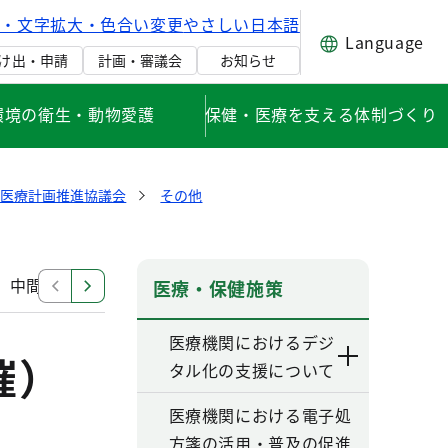
げ・文字拡大・色合い変更
やさしい日本語
Language
け出・申請
計画・審議会
お知らせ
環境の衛生・動物愛護
保健・医療を支える体制づくり
健医療計画推進協議会
その他
中間見直し検討部会
改定部会（第六次改定）
その
医療・保健施策
医療機関におけるデジ
催）
タル化の支援について
医療機関における電子処
方箋の活用・普及の促進