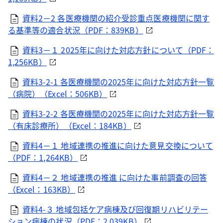
資料2－2 各医療機関の紹介受診重点医療機関に関す
る基準等の適合状況（PDF：839KB）
資料3－１ 2025年に向けた対応方針について（PDF：
1,256KB）
資料3-2-1 各医療機関の2025年に向けた対応方針一覧
（病院）（Excel：506KB）
資料3-2-2 各医療機関の2025年に向けた対応方針一覧
（有床診療所）（Excel：184KB）
資料4－１ 地域連携の推進に向けた意見交換について
（PDF：1,264KB）
資料4－２ 地域連携の推進 に向けた事前調査の回答
（Excel：163KB）
資料4-３ 地域包括ケア病棟及び回復期リハビリテー
ション病棟の状況（PDF：2,039KB）