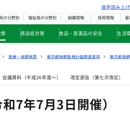
音声読み上
局の分野別
福祉局の分野別
組織情報
採用情報
届
政策
感染症対策
食品・医薬品の安全
生活
医療・保健施策
東京都保健医療計画関連事項
東京都保
 会議資料（平成26年度～）
改定部会（第七次改定）
和7年7月3日開催）