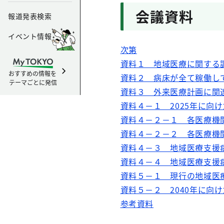
会議資料
報道発表検索
イベント情報
次第
資料１ 地域医療に関する
おすすめの情報を
資料２ 病床が全て稼働し
テーマごとに発信
資料３ 外来医療計画に関
資料４－１ 2025年に向
資料４－２－１ 各医療機関
資料４－２－２ 各医療機関
資料４－３ 地域医療支援
資料４－４ 地域医療支援
資料５－１ 現行の地域医
資料５－２ 2040年に向
参考資料