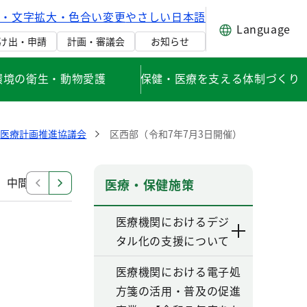
げ・文字拡大・色合い変更
やさしい日本語
Language
け出・申請
計画・審議会
お知らせ
環境の衛生・動物愛護
保健・医療を支える体制づくり
健医療計画推進協議会
区西部（令和7年7月3日開催）
中間見直し検討部会
改定部会（第六次改定）
その
医療・保健施策
医療機関におけるデジ
タル化の支援について
医療機関における電子処
方箋の活用・普及の促進