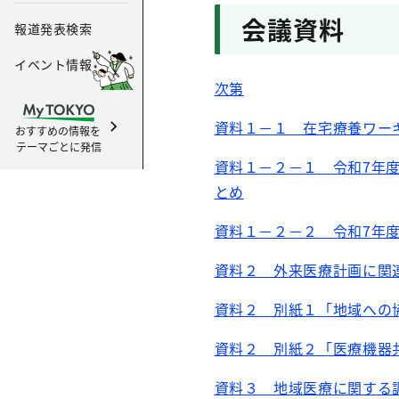
会議資料
報道発表検索
イベント情報
次第
資料１－１ 在宅療養ワー
おすすめの情報を
テーマごとに発信
資料１－２－１ 令和7年
とめ
資料１－２－２ 令和7年
資料２ 外来医療計画に関
資料２ 別紙１「地域への
資料２ 別紙２「医療機器
資料３ 地域医療に関する