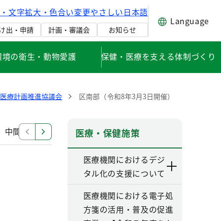
げ・文字拡大・色合い変更
やさしい日本語
Language
け出・申請
計画・審議会
お知らせ
環境の衛生・動物愛護
保健・医療を支える体制づくり
健医療計画推進協議会
区南部（令和8年3月3日開催）
中間見直し検討部会
改定部会（第六次改定）
その
医療・保健施策
医療機関におけるデジ
タル化の支援について
医療機関における電子処
方箋の活用・普及の促進