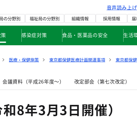
音声読み上
局の分野別
福祉局の分野別
組織情報
採用情報
届
政策
感染症対策
食品・医薬品の安全
生活
医療・保健施策
東京都保健医療計画関連事項
東京都保
 会議資料（平成26年度～）
改定部会（第七次改定）
和8年3月3日開催）