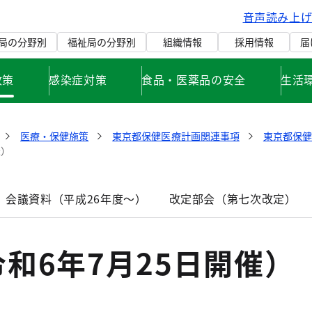
音声読み上
局の分野別
福祉局の分野別
組織情報
採用情報
届
政策
感染症対策
食品・医薬品の安全
生活
医療・保健施策
東京都保健医療計画関連事項
東京都保
催）
 会議資料（平成26年度～）
改定部会（第七次改定）
和6年7月25日開催）