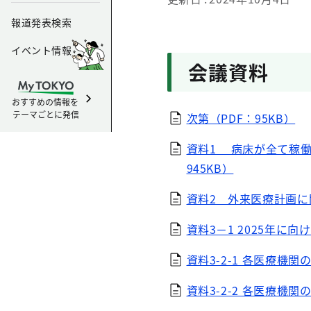
報道発表検索
イベント情報
会議資料
おすすめの情報を
テーマごとに発信
次第（PDF：95KB）
資料1 病床が全て稼働
945KB）
資料2 外来医療計画に
資料3－1 2025年に向
資料3-2-1 各医療機関
資料3-2-2 各医療機関