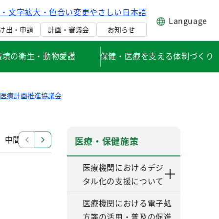
げ・文字拡大・色合い変更
やさしい日本語
Language
け出・申請
計画・審議会
お知らせ
環境の衛生・動物愛護
保健・医療を支える体制づくり
健医療計画推進協議会
中間見直し検討部会
改定部会（第六次改定）
その
医療・保健施策
医療機関におけるデジ
タル化の支援について
医療機関における電子処
方箋の活用・普及の促進