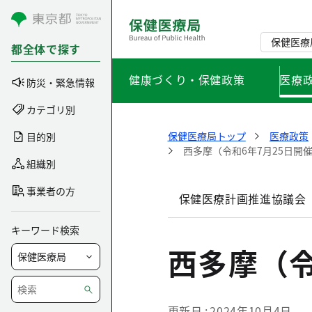
コンテンツにスキップ
保健医療
都全体で探す
健康づくり・保健政策
医療
防災・緊急情報
カテゴリ別
保健医療局トップ
医療政策
目的別
西多摩（令和6年7月25日開
組織別
事業者の方
保健医療計画推進協議会
キーワード検索
西多摩（令
更新日
2024年10月4日