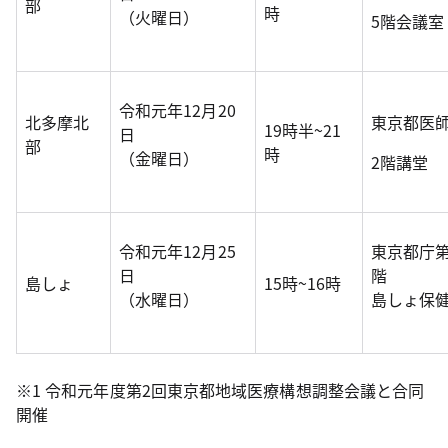
部
時
（火曜日）
5階会議室
令和元年12月20
北多摩北
東京都医
19時半~21
日
部
時
（金曜日）
2階講堂
令和元年12月25
東京都庁第
日
階
島しょ
15時~16時
（水曜日）
島しょ保
※1 令和元年度第2回東京都地域医療構想調整会議と合同
開催