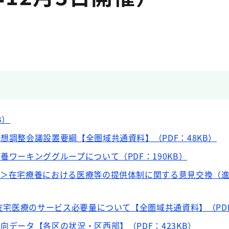
B）
構想調整会議設置要綱【全圏域共通資料】（PDF：48KB）
養ワーキンググループについて（PDF：190KB）
ク＞在宅療養における医療等の提供体制に関する意見交換（
る在宅医療のサービス必要量について【全圏域共通資料】（PDF
向データ【各区の状況・区西部】（PDF：423KB）