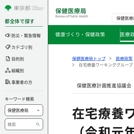
コンテンツにスキップ
保健医療
都全体で探す
健康づくり・保健政策
医療
防災・緊急情報
カテゴリ別
保健医療局トップ
医療政策
目的別
在宅療養ワーキンググループ
組織別
事業者の方
保健医療計画推進協議会
キーワード検索
在宅療養
（令和元年