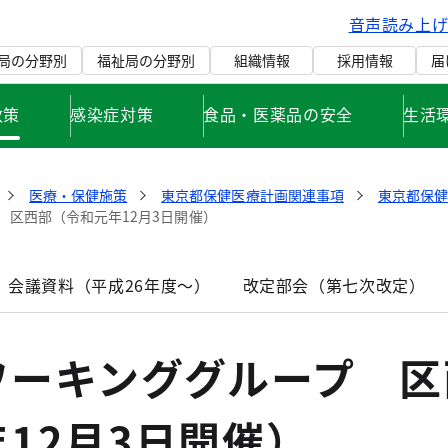
音声読み上
局の分野別
福祉局の分野別
組織情報
採用情報
届
政策
感染症対策
食品・医薬品の安全
生活
医療・保健施策
東京都保健医療計画関連事項
東京都保
 区西部（令和元年12月3日開催）
 会議資料（平成26年度～）
改定部会（第七次改定）
ワーキンググループ 区
12月3日開催）