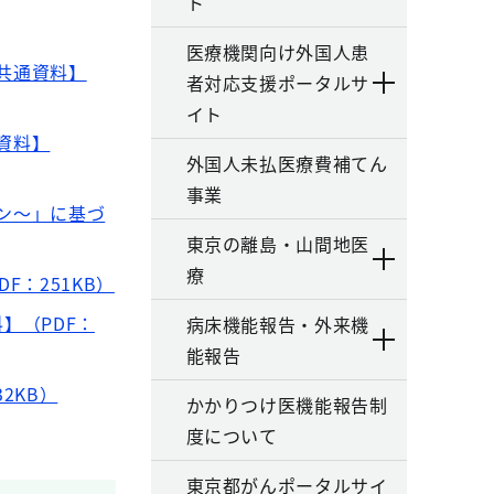
ト
医療機関向け外国人患
共通資料】
者対応支援ポータルサ
イト
資料】
外国人未払医療費補てん
事業
ン～」に基づ
東京の離島・山間地医
療
：251KB）
】（PDF：
病床機能報告・外来機
能報告
2KB）
かかりつけ医機能報告制
度について
東京都がんポータルサイ