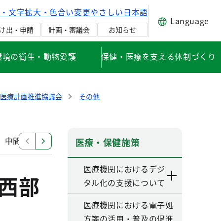
げ・文字拡大・色合い変更
やさしい日本語
Language
け出・申請
計画・審議会
お知らせ
環境の衛生・動物愛護
保健・医療を支える体制づくり
健医療計画推進協議会
その他
中間見直し検討部会
改定部会（第六次改定）
その
医療・保健施策
医療機関におけるデジ
西部
タル化の支援について
医療機関における電子処
方箋の活用・普及の促進