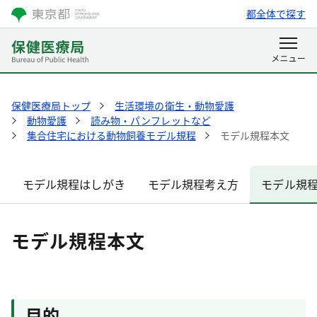
都全体で探す
保健医療局トップ
生活環境の衛生・動物愛護
動物愛護
読み物・パンフレットなど
集合住宅における動物飼養モデル規程
モデル規程本文
モデル規程はしがき
モデル規程考え方
モデル規
モデル規程本文
目的