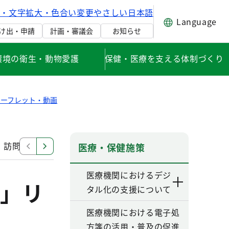
げ・文字拡大・色合い変更
やさしい日本語
Language
け出・申請
計画・審議会
お知らせ
環境の衛生・動物愛護
保健・医療を支える体制づくり
ーフレット・動画
訪問歯科診療の実施をご検討ください（歯科診療所の管理
医療・保健施策
医療機関におけるデジ
」リ
タル化の支援について
医療機関における電子処
方箋の活用・普及の促進