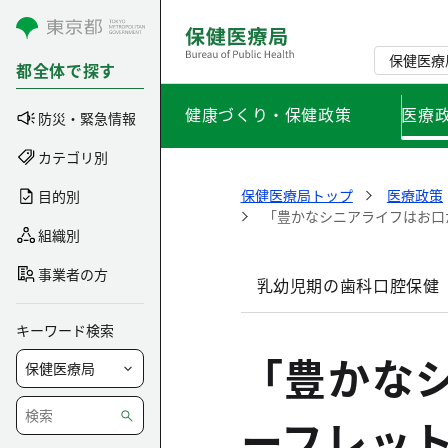
コンテンツにスキップ
保健医療
都全体で探す
健康づくり・保健政策
医療
防災・緊急情報
カテゴリ別
保健医療局トップ
医療政策
目的別
「豊かなシニアライフはお口
組織別
事業者の方
乳幼児期の歯科口腔保健
キーワード検索
「豊かな
ーフレッ