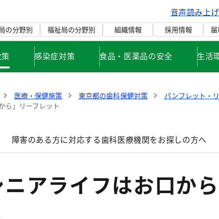
音声読み上
局の分野別
福祉局の分野別
組織情報
採用情報
届
政策
感染症対策
食品・医薬品の安全
生活
医療・保健施策
東京都の歯科保健対策
パンフレット・リ
から」リーフレット
障害のある方に対応する歯科医療機関をお探しの方へ
シニアライフはお口から
ト