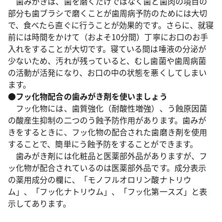
歯みがきは、歯を磨くだけではなく歯と歯肉の境目の
部分も歯ブラシで磨くことが歯周病予防のためには大切
で、食べたら直ぐに行うことが効果的です。さらに、就寝
前には時間をかけて（およそ10分間）丁寧にお口のお手
入れをすることが大切です。寝ている間は唾液の分泌が
少ないため、汚れが残っていると、むし歯菌や歯周病菌
の活動が活発になり、お口の中の状態を悪くしてしまい
ます。
●フッ化物配合の歯みがき剤を使いましょう
フッ化物には、歯質強化（耐酸性増強）、う蝕原因菌
の酸産生抑制の二つのう蝕予防作用があります。歯みが
きをするときに、フッ化物の配合された歯磨き剤を使用
することで、簡単にう蝕予防をすることができます。
歯みがき剤には化粧品と医薬部外品がありますが、フ
ッ化物が配合されているのは医薬部外品です。成分表示
の薬用成分の欄に、「モノフルオロリン酸ナトリウ
ム」、「フッ化ナトリウム」、「フッ化第一スズ」と表
示してあります。