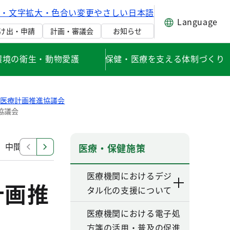
げ・文字拡大・色合い変更
やさしい日本語
Language
け出・申請
計画・審議会
お知らせ
環境の衛生・動物愛護
保健・医療を支える体制づくり
健医療計画推進協議会
協議会
中間見直し検討部会
改定部会（第六次改定）
その
医療・保健施策
医療機関におけるデジ
計画推
タル化の支援について
医療機関における電子処
方箋の活用・普及の促進