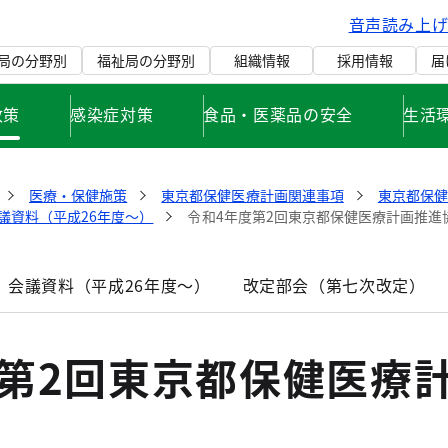
音声読み上
局の分野別
福祉局の分野別
組織情報
採用情報
届
政策
感染症対策
食品・医薬品の安全
生活
医療・保健施策
東京都保健医療計画関連事項
東京都保
議資料（平成26年度～）
令和4年度第2回東京都保健医療計画推進
 会議資料（平成26年度～）
改定部会（第七次改定）
度第2回東京都保健医療