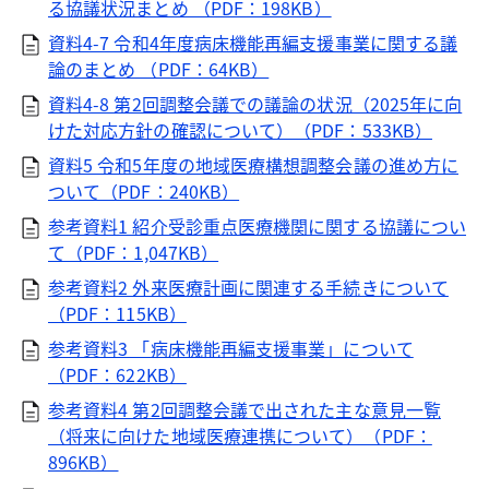
る協議状況まとめ （PDF：198KB）
資料4-7 令和4年度病床機能再編支援事業に関する議
論のまとめ （PDF：64KB）
資料4-8 第2回調整会議での議論の状況（2025年に向
けた対応方針の確認について）（PDF：533KB）
資料5 令和5年度の地域医療構想調整会議の進め方に
ついて（PDF：240KB）
参考資料1 紹介受診重点医療機関に関する協議につい
て（PDF：1,047KB）
参考資料2 外来医療計画に関連する手続きについて
（PDF：115KB）
参考資料3 「病床機能再編支援事業」について
（PDF：622KB）
参考資料4 第2回調整会議で出された主な意見一覧
（将来に向けた地域医療連携について）（PDF：
896KB）