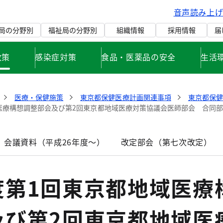
音声読み上
局の分野別
福祉局の分野別
組織情報
採用情報
届
政策
感染症対策
食品・医薬品の安全
生活
医療・保健施策
東京都保健医療計画関連事項
東京都保
医療構想調整部会及び第2回東京都地域医療対策協議会医師部会 合同
 会議資料（平成26年度～）
改定部会（第七次改定）
度第1回東京都地域医療
及び第2回東京都地域医