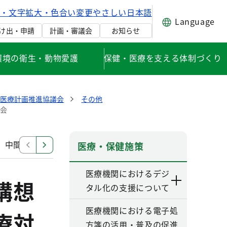
げ・文字拡大・色合い変更
やさしい日本語
Language
け出・申請
計画・審議会
お知らせ
環境の衛生・動物愛護
保健・医療を支える体制づくり
健医療計画推進協議会
その他
部会
中間見直し検討部会
改定部会（第六次改定）
その
医療・保健施策
医療機関におけるデジ
構想
タル化の支援について
医療機関における電子処
療対
方箋の活用・普及の促進