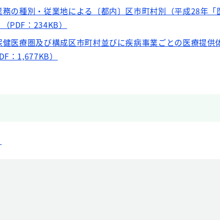
、業務の種別・従業地による〔都内〕区市町村別（平成28年「
PDF：234KB）
次保健医療圏及び構成区市町村並びに疾病事業ごとの医療提供
：1,677KB）
）