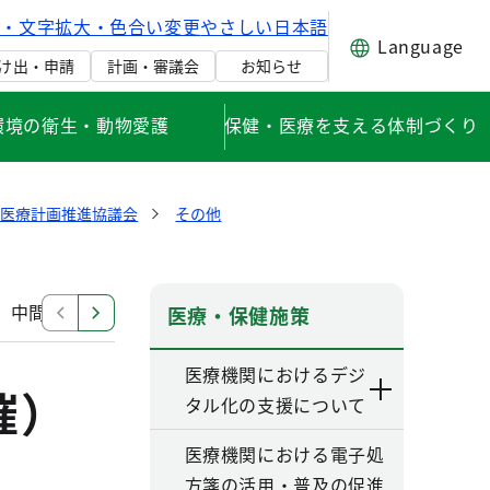
げ・文字拡大・色合い変更
やさしい日本語
Language
け出・申請
計画・審議会
お知らせ
環境の衛生・動物愛護
保健・医療を支える体制づくり
健医療計画推進協議会
その他
中間見直し検討部会
改定部会（第六次改定）
その
医療・保健施策
医療機関におけるデジ
催）
タル化の支援について
医療機関における電子処
方箋の活用・普及の促進