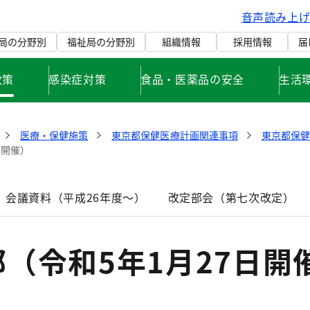
音声読み上
局の分野別
福祉局の分野別
組織情報
採用情報
届
政策
感染症対策
食品・医薬品の安全
生活
医療・保健施策
東京都保健医療計画関連事項
東京都保
日開催）
 会議資料（平成26年度～）
改定部会（第七次改定）
（令和5年1月27日開