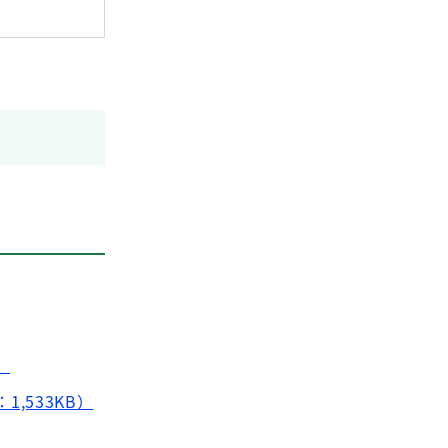
）
,533KB）