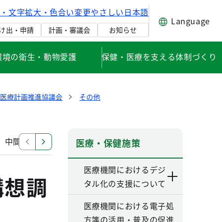
げ・文字拡大・色合い変更
やさしい日本語
Language
け出・申請
計画・審議会
お知らせ
環境の衛生・動物愛護
保健・医療を支える体制づくり
健医療計画推進協議会
その他
中間見直し検討部会
改定部会（第六次改定）
その
医療・保健施策
医療機関におけるデジ
構想調
タル化の支援について
医療機関における電子処
方箋の活用・普及の促進