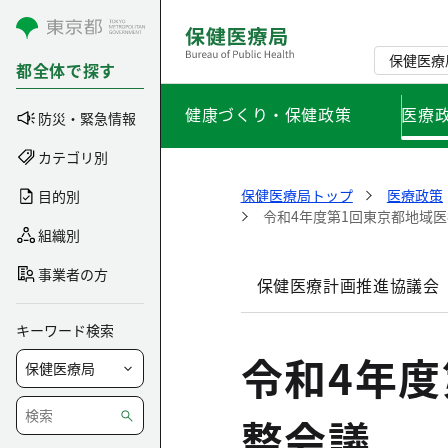
コンテンツにスキップ
保健医療
都全体で探す
健康づくり・保健政策
医療
防災・緊急情報
カテゴリ別
保健医療局トップ
医療政策
目的別
令和4年度第1回東京都地域
組織別
事業者の方
保健医療計画推進協議会
キーワード検索
令和4年
整会議