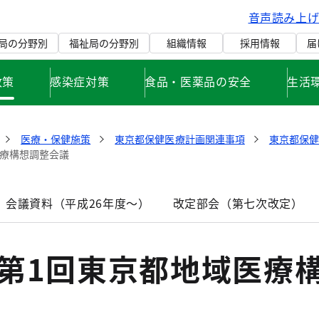
音声読み上
局の分野別
福祉局の分野別
組織情報
採用情報
届
政策
感染症対策
食品・医薬品の安全
生活
医療・保健施策
東京都保健医療計画関連事項
東京都保
医療構想調整会議
 会議資料（平成26年度～）
改定部会（第七次改定）
度第1回東京都地域医療