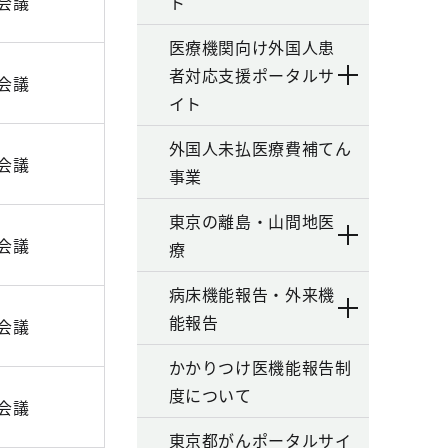
b会議
ト
医療機関向け外国人患
者対応支援ポータルサ
b会議
イト
外国人未払医療費補てん
b会議
事業
東京の離島・山間地医
b会議
療
病床機能報告・外来機
能報告
b会議
かかりつけ医機能報告制
度について
b会議
東京都がんポータルサイ