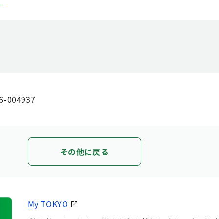
）
6-004937
その他に戻る
My TOKYO