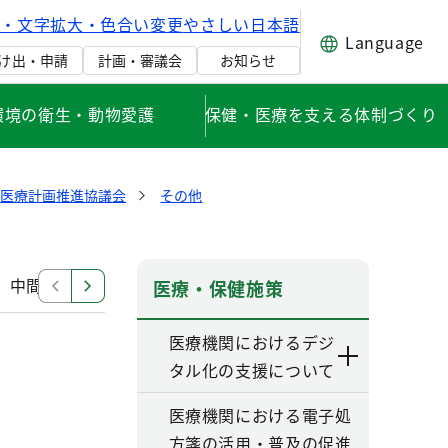
げ・文字拡大・色合い変更
やさしい日本語
Language
け出・申請
計画・審議会
お知らせ
環境の衛生・動物愛護
保健・医療を支える体制づくり
健医療計画推進協議会
その他
中間見直し検討部会
改定部会（第六次改定）
その
医療・保健施策
医療機関におけるデジ
タル化の支援について
医療機関における電子処
方箋の活用・普及の促進