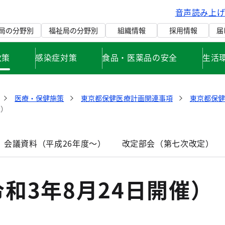
音声読み上
局の分野別
福祉局の分野別
組織情報
採用情報
届
政策
感染症対策
食品・医薬品の安全
生活
医療・保健施策
東京都保健医療計画関連事項
東京都保
催）
 会議資料（平成26年度～）
改定部会（第七次改定）
和3年8月24日開催）