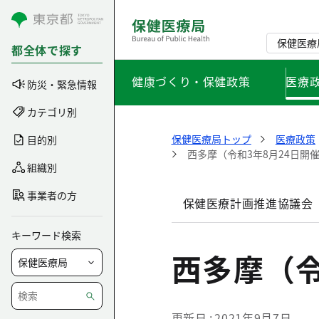
コンテンツにスキップ
保健医療
都全体で探す
健康づくり・保健政策
医療
防災・緊急情報
カテゴリ別
保健医療局トップ
医療政策
目的別
西多摩（令和3年8月24日開
組織別
事業者の方
保健医療計画推進協議会
キーワード検索
西多摩（令
更新日
2021年9月7日