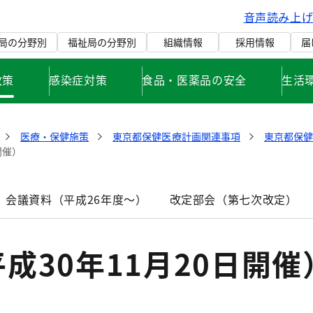
音声読み上
局の分野別
福祉局の分野別
組織情報
採用情報
届
政策
感染症対策
食品・医薬品の安全
生活
医療・保健施策
東京都保健医療計画関連事項
東京都保
開催）
 会議資料（平成26年度～）
改定部会（第七次改定）
成30年11月20日開催