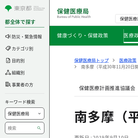
コンテンツにスキップ
保健医療
都全体で探す
健康づくり・保健政策
医療
防災・緊急情報
カテゴリ別
保健医療局トップ
医療政策
目的別
南多摩（平成30年11月20日
組織別
事業者の方
保健医療計画推進協議会
キーワード検索
南多摩（平
更新日
2019年9月10日