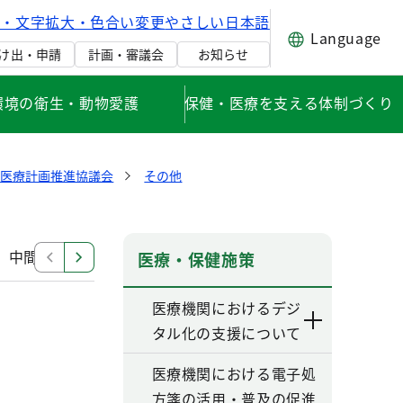
げ・文字拡大・色合い変更
やさしい日本語
Language
け出・申請
計画・審議会
お知らせ
環境の衛生・動物愛護
保健・医療を支える体制づくり
健医療計画推進協議会
その他
中間見直し検討部会
改定部会（第六次改定）
その
医療・保健施策
医療機関におけるデジ
）
タル化の支援について
医療機関における電子処
方箋の活用・普及の促進