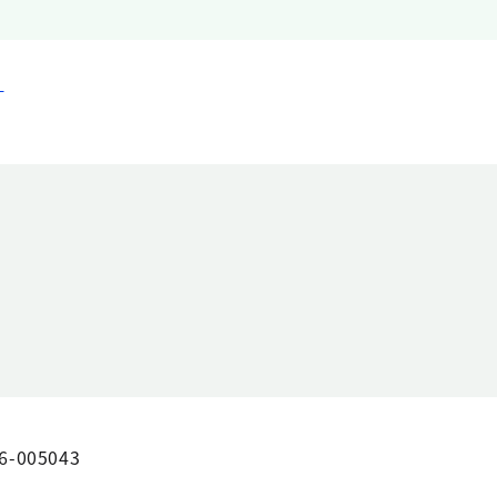
）
6-005043