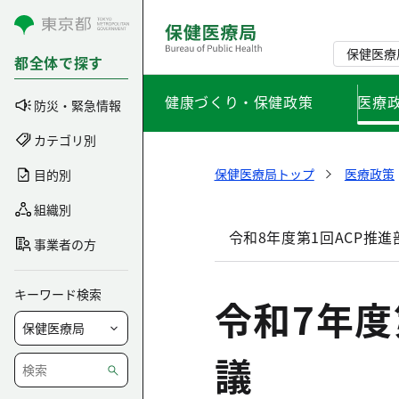
コンテンツにスキップ
保健医療
都全体で探す
健康づくり・保健政策
医療
防災・緊急情報
カテゴリ別
保健医療局トップ
医療政策
目的別
組織別
令和8年度第1回ACP推進
事業者の方
キーワード検索
令和7年
議