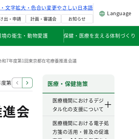
げ・文字拡大・色合い変更
やさしい日本語
Language
け出・申請
計画・審議会
お知らせ
環境の衛生・動物愛護
保健・医療を支える体制づくり
令和7年度第1回東京都在宅療養推進会議
年度第2回ACP推進部会
令和7年度第1回ACP推進部会
医療・保健施策
医療機関におけるデジ
推進会
タル化の支援について
医療機関における電子処
方箋の活用・普及の促進