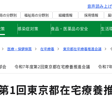
音声読み上
局の分野別
福祉局の分野別
組織情報
採用情報
届
政策
感染症対策
食品・医薬品の安全
生活
医療・保健施策
在宅療養
東京都在宅療養推進会議
部会
令和7年度第2回東京都在宅療養推進会議
令和7
度第1回東京都在宅療養