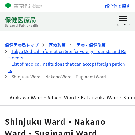
都全体で探す
保健医療局トップ
医療政策
医療・保健施策
Tokyo Medical Information Site for Foreign Tourists and Re
sidents
List of medical institutions that can accept foreign patien
ts
Shinjuku Ward・Nakano Ward・Suginami Ward
Arakawa Ward・Adachi Ward・Katsushika Ward・Sum
Shinjuku Ward・Nakano
Ward・Suginami Ward