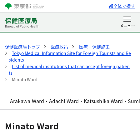
都全体で探す
保健医療局トップ
医療政策
医療・保健施策
Tokyo Medical Information Site for Foreign Tourists and Re
sidents
List of medical institutions that can accept foreign patien
ts
Minato Ward
Arakawa Ward・Adachi Ward・Katsushika Ward・Sum
Minato Ward