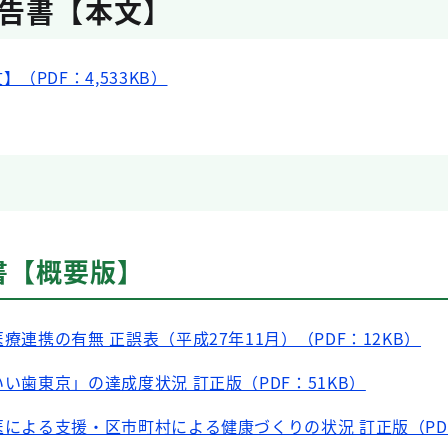
告書【本文】
（PDF：4,533KB）
書【概要版】
療連携の有無 正誤表（平成27年11月）（PDF：12KB）
い歯東京」の達成度状況 訂正版（PDF：51KB）
医による支援・区市町村による健康づくりの状況 訂正版（PDF