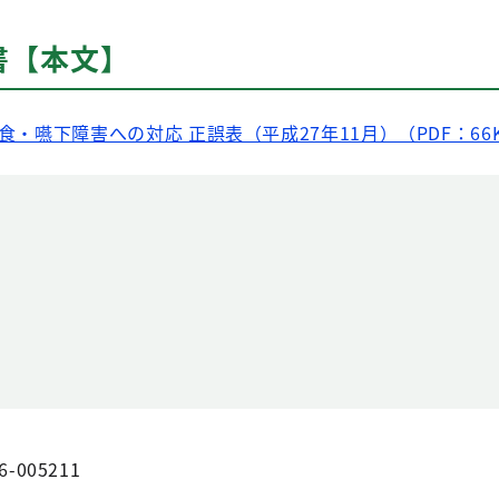
書【本文】
食・嚥下障害への対応 正誤表（平成27年11月）（PDF：66
6-005211