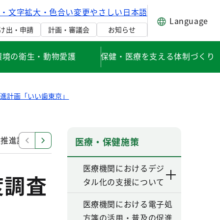
げ・文字拡大・色合い変更
やさしい日本語
Language
け出・申請
計画・審議会
お知らせ
環境の衛生・動物愛護
保健・医療を支える体制づくり
推進計画「いい歯東京」
健推進計画「いい歯東京」達成度調査 報告書
東京都歯科
医療・保健施策
医療機関におけるデジ
度調査
タル化の支援について
医療機関における電子処
方箋の活用・普及の促進