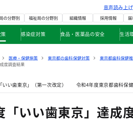
音声読み上
局の分野別
福祉局の分野別
組織情報
採用情報
届
政策
感染症対策
食品・医薬品の安全
生活
医療・保健施策
東京都の歯科保健対策
東京都歯科保健
達成度調査結果
「いい歯東京」（第一次改定）
令和4年度東京都歯科保
年度「いい歯東京」達成