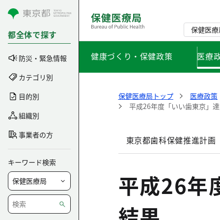
コンテンツにスキップ
保健医療
都全体で探す
健康づくり・保健政策
医療
防災・緊急情報
カテゴリ別
保健医療局トップ
医療政策
目的別
平成26年度「いい歯東京」
組織別
事業者の方
東京都歯科保健推進計画
キーワード検索
平成26
結果