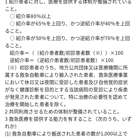
1 紹介患者に対し、医療を提供する体制が整備されている
こと。
○ 紹介率80％以上
○ 紹介率が65％を上回り、かつ逆紹介率が40％を上回
ること。
○ 紹介率が50％を上回り、かつ逆紹介率が70％を上回
ること。
紹介率＝（（紹介患者数/初診患者数（※））×100
逆紹介率＝（逆紹介患者数/初診患者数）×100
（※）初診患者のうち、地方公共団体又は医療機関に所
属する救急自動車により搬入された患者、救急医療事業
において休日又は夜間に受診した患者及び自他覚的症状
がなく健康診断を目的とする当該病院の受診により疾患
が発見された患者について、特に治療の必要性を認めて
治療を開始した患者を除く。
2 共同利用させるための体制が整備されていること。
3 救急医療を提供する能力を有すること（次のうち、いず
れか）
(1) 救急自動車により搬送された患者の数が1,000以上で