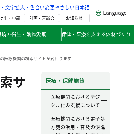
げ・文字拡大・色合い変更
やさしい日本語
Language
け出・申請
計画・審議会
お知らせ
環境の衛生・動物愛護
保健・医療を支える体制づくり
の医療機関の検索サイトが変わります
索サ
医療・保健施策
医療機関におけるデジ
タル化の支援について
医療機関における電子処
方箋の活用・普及の促進