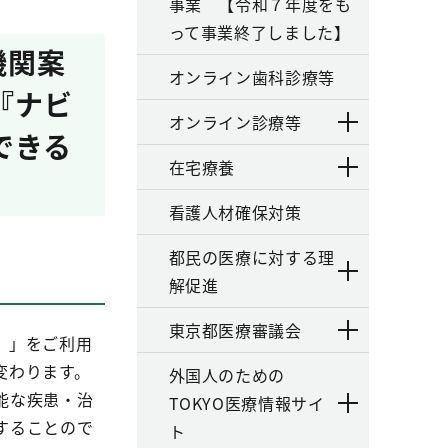
事業 【令和７年度をも
って事業終了しました】
機関案
オンライン歯科診療等
『ナビ
オンライン診療等
できる
在宅療養
看護人材確保対策
都民の医療に対する理
解促進
東京都医療審議会
』」をご利用
変わります。
外国人のための
能な疾患・治
TOKYO医療情報サイ
することので
ト