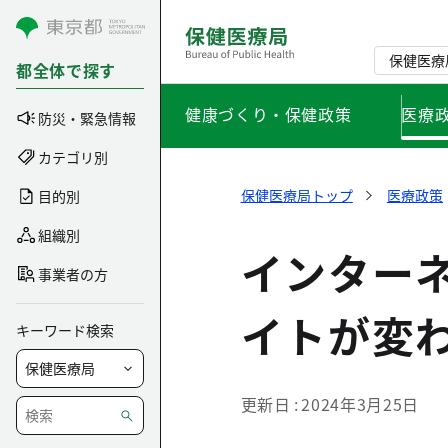
コンテンツにスキップ
保健医療
都全体で探す
健康づくり・保健政策
医療
防災・緊急情報
カテゴリ別
保健医療局トップ
医療政策
目的別
組織別
インター
事業者の方
イトが変
キーワード検索
更新日
2024年3月25日