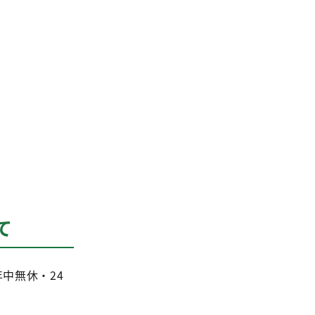
て
、年中無休・24