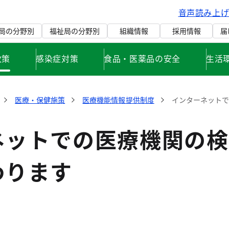
音声読み上
局の分野別
福祉局の分野別
組織情報
採用情報
届
政策
感染症対策
食品・医薬品の安全
生活
医療・保健施策
医療機能情報提供制度
インターネットで
ネットでの医療機関の検
わります