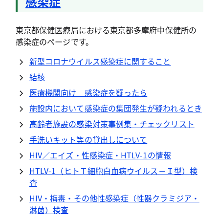
感染症
東京都保健医療局における東京都多摩府中保健所の
感染症のページです。
新型コロナウイルス感染症に関すること
結核
医療機関向け 感染症を疑ったら
施設内において感染症の集団発生が疑われるとき
高齢者施設の感染対策事例集・チェックリスト
手洗いキット等の貸出しについて
HIV／エイズ・性感染症・HTLV-1の情報
HTLV-1（ヒトＴ細胞白血病ウイルス－Ｉ型）検
査
HIV・梅毒・その他性感染症（性器クラミジア・
淋菌）検査