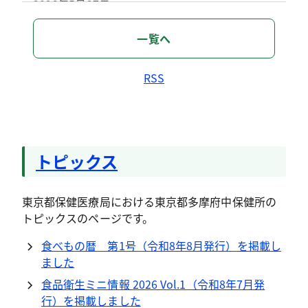
2026年5月27日
保健医療局
一覧へ
令和８年度 健康づくり調理師研修会の開催
について
RSS
2026年4月20日
保健医療局
令和8年度 HACCPに関する講習会の開催に
ついて（府中市、調布市、小金井市、狛江
トピックス
市）
2024年10月9日
保健医療局
東京都保健医療局における東京都多摩府中保健所の
トピックスのページです。
「東京都北多摩南部地域保健医療推進プラン
（令和6年度～11年度）」
食べもの暦 第1号（令和8年8月発行）を掲載し
ました
食品衛生ミニ情報 2026 Vol.1（令和8年7月発
行）を掲載しました