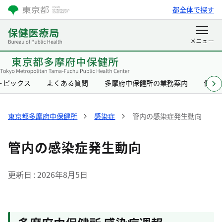
都全体で探す
トピックス
よくある質問
多摩府中保健所の業務案内
保健
東京都多摩府中保健所
感染症
管内の感染症発生動向
管内の感染症発生動向
更新日
2026年8月5日