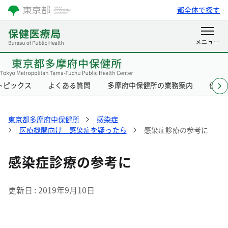
都全体で探す
トピックス
よくある質問
多摩府中保健所の業務案内
保健
東京都多摩府中保健所
感染症
医療機関向け 感染症を疑ったら
感染症診療の参考に
感染症診療の参考に
更新日
2019年9月10日