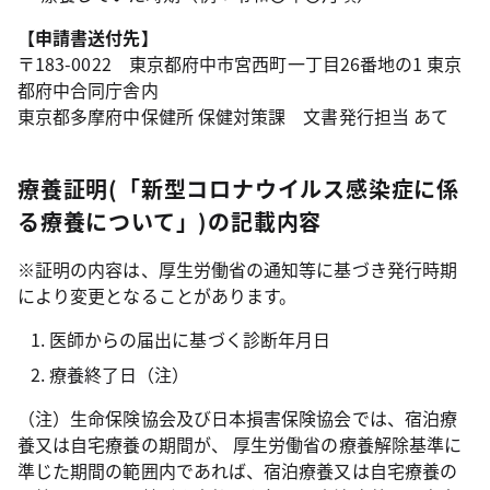
【申請書送付先】
〒183-0022 東京都府中市宮西町一丁目26番地の1 東京
都府中合同庁舎内
東京都多摩府中保健所 保健対策課 文書発行担当 あて
療養証明(「新型コロナウイルス感染症に係
る療養について」)の記載内容
※証明の内容は、厚生労働省の通知等に基づき発行時期
により変更となることがあります。
医師からの届出に基づく診断年月日
療養終了日（注）
（注）生命保険協会及び日本損害保険協会では、宿泊療
養又は自宅療養の期間が、 厚生労働省の療養解除基準に
準じた期間の範囲内であれば、宿泊療養又は自宅療養の