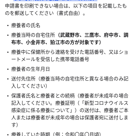
申請書を印刷できない場合は、以下の項目を記載したも
のを郵送してください（書式自由）。
療養者の氏名
療養当時の自宅住所
（武蔵野市、三鷹市、府中市、調
布市、小金井市、狛江市の方が対象です）
療養中に保健所から連絡を受けた電話番号、又はショ
ートメールを受信した携帯電話番号
療養者の生年月日
送付先住所（療養当時の自宅住所と異なる場合のみ記
入してください）
保護者氏名と療養者との続柄（療養者が未成年の場合
記入してください。療養証明（「新型コロナウイルス
感染症に係る療養について」）の送付は、療養者ご本
人または療養者が未成年の場合は保護者宛に送付しま
す）
療養していた時期（例：令和〇年〇月頃）