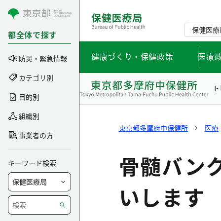
コンテンツにスキップ
保健医療
都全体で探す
健康づくり・保健政策
医療
防災・緊急情報
カテゴリ別
ト
目的別
組織別
東京都多摩府中保健所
医療
事業者の方
骨髄バン
キーワード検索
いします