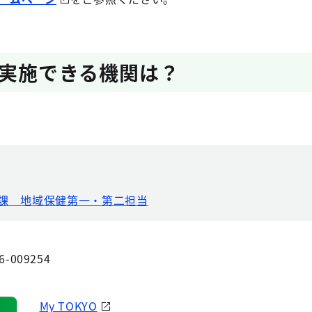
実施できる機関は？
策課 地域保健第一・第二担当
6-009254
My TOKYO