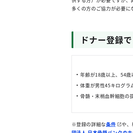
供する方）が必要ですが、
多くの方のご協力が必要に
ドナー登録で
年齢が18歳以上、54
体重が男性45キログラ
骨髄・末梢血幹細胞の
※登録の詳細な
条件
や、
団法人 日本骨髄バンクの