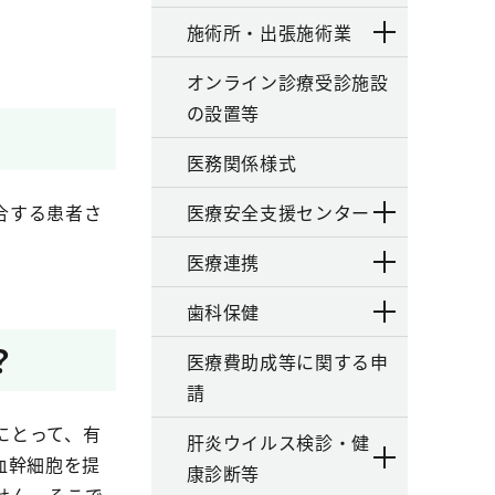
施術所・出張施術業
オンライン診療受診施設
の設置等
医務関係様式
合する患者さ
医療安全支援センター
医療連携
歯科保健
？
医療費助成等に関する申
請
にとって、有
肝炎ウイルス検診・健
血幹細胞を提
康診断等