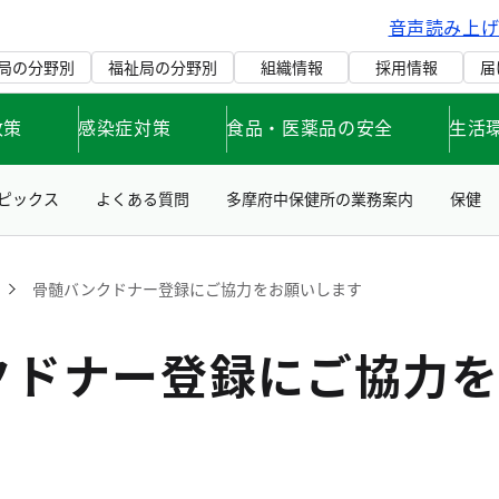
音声読み上
局の分野別
福祉局の分野別
組織情報
採用情報
届
政策
感染症対策
食品・医薬品の安全
生活
ピックス
よくある質問
多摩府中保健所の業務案内
保健
骨髄バンクドナー登録にご協力をお願いします
クドナー登録にご協力