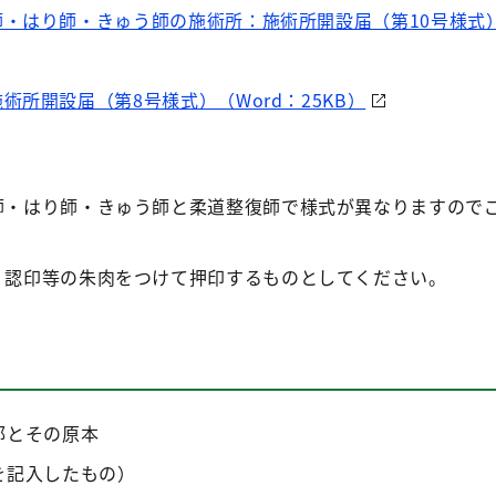
・はり師・きゅう師の施術所：施術所開設届（第10号様式）
術所開設届（第8号様式）（Word：25KB）
師・はり師・きゅう師と柔道整復師で様式が異なりますので
、認印等の朱肉をつけて押印するものとしてください。
部とその原本
を記入したもの）