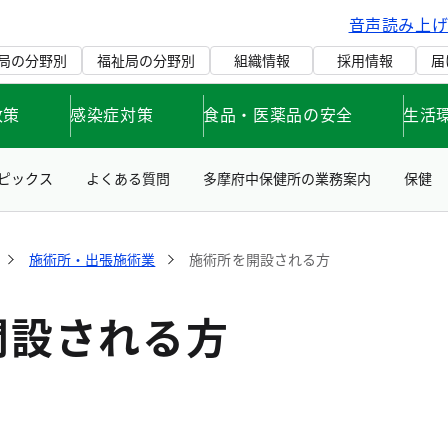
音声読み上
局の分野別
福祉局の分野別
組織情報
採用情報
届
政策
感染症対策
食品・医薬品の安全
生活
ピックス
よくある質問
多摩府中保健所の業務案内
保健
施術所・出張施術業
施術所を開設される方
開設される方