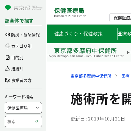
コンテンツにスキップ
保健医療
都全体で探す
健康づくり・保健政策
医療
防災・緊急情報
カテゴリ別
ト
目的別
組織別
東京都多摩府中保健所
医療
事業者の方
施術所を
キーワード検索
更新日
2019年10月21日