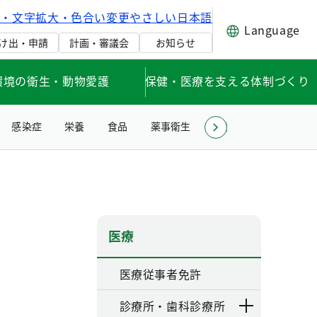
げ・文字拡大・色合い変更
やさしい日本語
Language
け出・申請
計画・審議会
お知らせ
環境の衛生・動物愛護
保健・医療を支える体制づくり
感染症
栄養
食品
薬事衛生
環境衛生・生活衛生
医療
医療従事者免許
診療所・歯科診療所