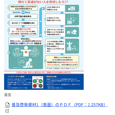
裏面
普及啓発資材1（表面）のＰＤＦ（PDF：1,257KB）