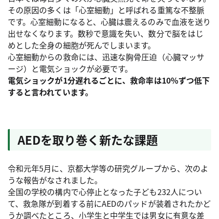
その原因の多くは「心室細動」と呼ばれる重篤な不整脈
です。心室細動になると、心臓は震えるのみで血液を送り
出せなくなります。数秒で意識を失い、数分で脳をはじ
めとした全身の細胞が死んでしまいます。
心室細動からの救命には、迅速な胸骨圧迫（心臓マッサ
ージ）と電気ショックが必要です。
電気ショックが1分遅れるごとに、救命率は10％ずつ低下
すると言われています。
AEDを取り巻く新たな課題
令和元年5月に、京都大学等の研究グループから、次のよ
うな報告がなされました。
全国の学校の構内で心停止となった子ども232人につい
て、救急隊が到着する前にAEDのパッドが装着されたかど
うか調べたところ、小学生と中学生では男女に有意な差