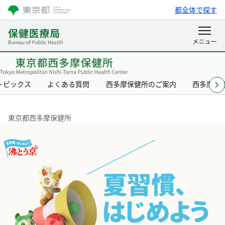
都全体で探す
トピックス
よくある質問
西多摩保健所のご案内
西多摩保
東京都西多摩保健所
東京都西多摩保健所