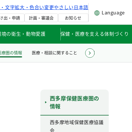
げ・文字拡大・色合い変更
やさしい日本語
Language
け出・申請
計画・審議会
お知らせ
環境の衛生・動物愛護
保健・医療を支える体制づくり
医療圏の情報
医療・相談に関すること
薬事衛生に関すること
西多摩保健医療圏の
情報
西多摩地域保健医療協議
会