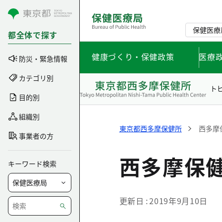
コンテンツにスキップ
保健医療
都全体で探す
健康づくり・保健政策
医療
防災・緊急情報
カテゴリ別
ト
目的別
組織別
東京都西多摩保健所
西多摩
事業者の方
西多摩保
キーワード検索
更新日
2019年9月10日