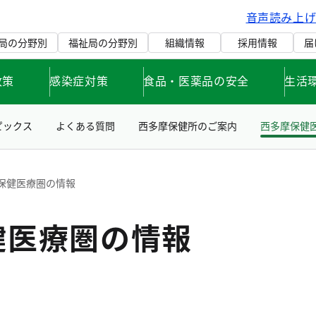
音声読み上
局の分野別
福祉局の分野別
組織情報
採用情報
届
政策
感染症対策
食品・医薬品の安全
生活
ピックス
よくある質問
西多摩保健所のご案内
西多摩保健
保健医療圏の情報
健医療圏の情報