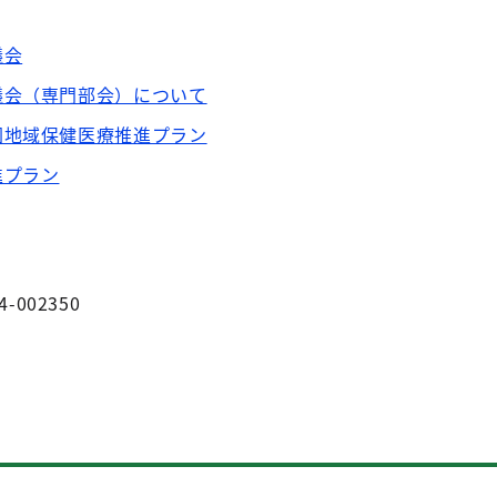
議会
議会（専門部会）について
圏地域保健医療推進プラン
進プラン
4-002350