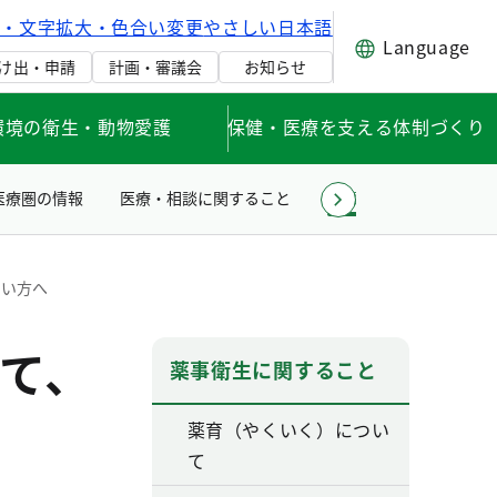
げ・文字拡大・色合い変更
やさしい日本語
Language
け出・申請
計画・審議会
お知らせ
環境の衛生・動物愛護
保健・医療を支える体制づくり
医療圏の情報
医療・相談に関すること
薬事衛生に関すること
たい方へ
て、
薬事衛生に関すること
薬育（やくいく）につい
て