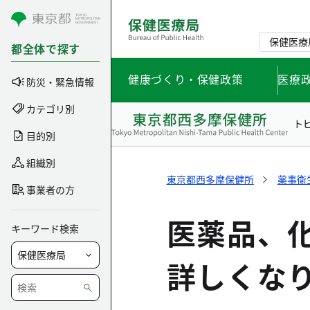
コンテンツにスキップ
保健医療
都全体で探す
健康づくり・保健政策
医療
防災・緊急情報
カテゴリ別
ト
目的別
組織別
東京都西多摩保健所
薬事衛
事業者の方
医薬品、
キーワード検索
詳しくな