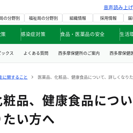
音声読み上
局の分野別
福祉局の分野別
組織情報
採用情報
届
政策
感染症対策
食品・医薬品の安全
生活
ピックス
よくある質問
西多摩保健所のご案内
西多摩保健
生に関すること
医薬品、化粧品、健康食品について、詳しくなり
化粧品、健康食品につい
りたい方へ