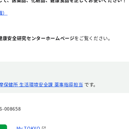
して、医薬品、化粧品、健康食品を正しくお使いください！
識）
健康安全研究センターホームページ
をご覧ください。
摩保健所 生活環境安全課 薬事指導担当
です。
6-008658
My TOKYO